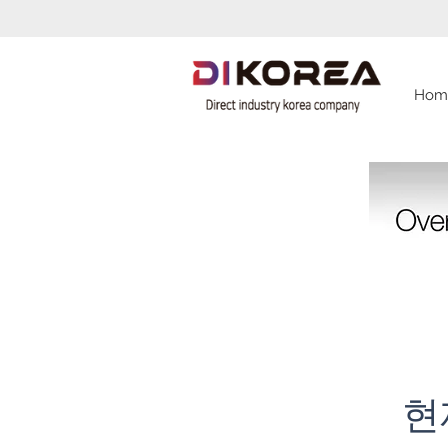
Hom
​